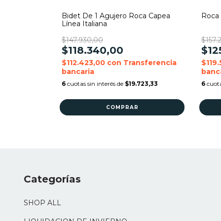
1 Agujero
Bidet De 1 Agujero Roca Capea
Roca 
Línea Italiana
$147.930,00
$157.
$118.340,00
$12
sferencia
$112.423,00
con
Transferencia
$119.
bancaria
banc
723,33
6
cuotas sin interés de
$19.723,33
6
cuota
Categorías
SHOP ALL