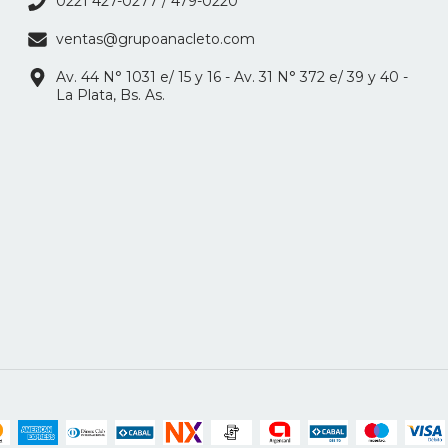
0221 427-0277 / 479-0220
ventas@grupoanacleto.com
Av. 44 N° 1031 e/ 15 y 16 - Av. 31 N° 372 e/ 39 y 40 -
La Plata, Bs. As.