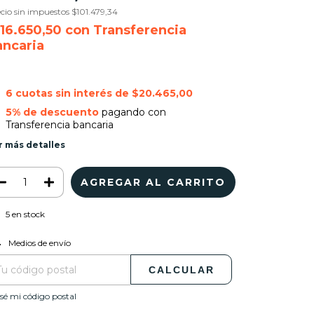
cio sin impuestos
$101.479,34
116.650,50
con
Transferencia
ancaria
6
cuotas sin interés de
$20.465,00
5% de descuento
pagando con
Transferencia bancaria
r más detalles
5
en stock
CAMBIAR CP
regas para el CP:
Medios de envío
CALCULAR
sé mi código postal