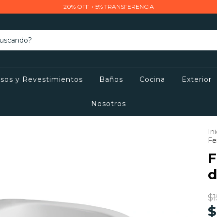
20% OFF + 5% TRANSFERENCIA
isos y Revestimientos
Baños
Cocina
Exterior
Nosotros
Ini
Fe
F
d
$1
$