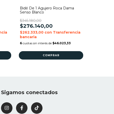
Bidé De 1 Agujero Roca Dama
Ferrum Tren
Senso Blanco
BEL3J
$345.180,00
$697.330,00
$276.140,00
$557.86
ncia
$262.333,00
con
Transferencia
$529.967,
bancaria
bancaria
6
cuotas sin interés de
$46.023,33
6
cuotas sin in
Sigamos conectados