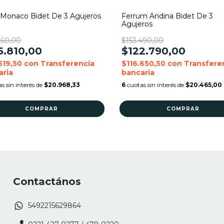
Monaco Bidet De 3 Agujeros
Ferrum Andina Bidet De 3
Agujeros
260,00
$153.490,00
5.810,00
$122.790,00
519,50
con
Transferencia
$116.650,50
con
Transfere
aria
bancaria
s sin interés de
$20.968,33
6
cuotas sin interés de
$20.465,00
Contactános
5492215629864