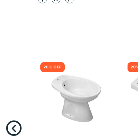
20
%
OFF
20