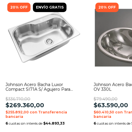
20
%
OFF
ENVÍO GRATIS
20
%
OFF
Johnson Acero Bacha Luxor
Johnson Acero Ba
Compact SI71A S/ Agujero Para
OV 330L
Dosificador
$336.710,00
$79.490,00
$269.360,00
$63.590,00
$255.892,00
con
Transferencia
$60.410,50
con
Tra
bancaria
bancaria
6
cuotas sin interés de
$44.893,33
6
cuotas sin interés de