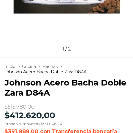
1
/
2
Inicio
>
Cocina
>
Bachas
>
Johnson Acero Bacha Doble Zara D84A
Johnson Acero Bacha Doble
Zara D84A
$515.780,00
$412.620,00
Precio sin impuestos
$341.008,26
$391.989,00
con
Transferencia bancaria