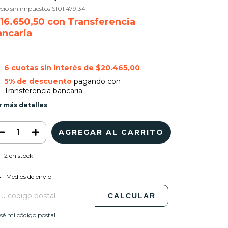
cio sin impuestos
$101.479,34
116.650,50
con
Transferencia
ancaria
6
cuotas sin interés de
$20.465,00
5% de descuento
pagando con
Transferencia bancaria
r más detalles
2
en stock
CAMBIAR CP
regas para el CP:
Medios de envío
CALCULAR
sé mi código postal