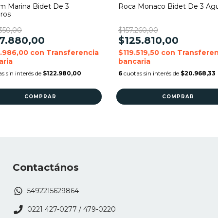
m Marina Bidet De 3
Roca Monaco Bidet De 3 Agu
ros
350,00
$157.260,00
7.880,00
$125.810,00
.986,00
con
Transferencia
$119.519,50
con
Transferen
aria
bancaria
s sin interés de
$122.980,00
6
cuotas sin interés de
$20.968,33
Contactános
5492215629864
0221 427-0277 / 479-0220