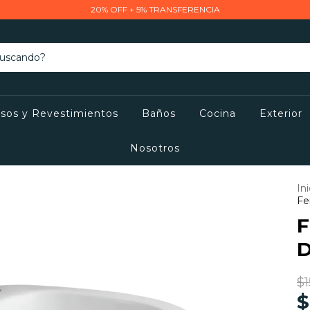
20% OFF + 5% TRANSFERENCIA
isos y Revestimientos
Baños
Cocina
Exterior
Nosotros
Ini
Fe
F
D
$1
$