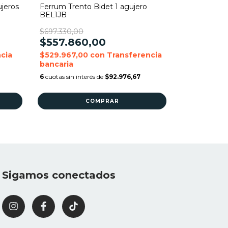
jeros
Ferrum Trento Bidet 1 agujero
Ferrum Tren
BEL1JB
BEL3J
$697.330,00
$697.330,00
$557.860,00
$557.86
cia
$529.967,00
con
Transferencia
$529.967,
bancaria
bancaria
6
cuotas sin interés de
$92.976,67
6
cuotas sin in
Sigamos conectados