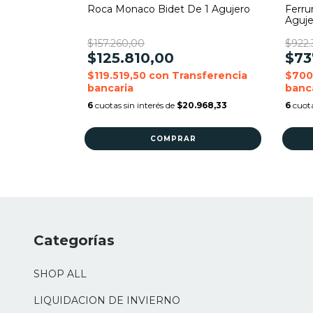
ca Dama
Roca Monaco Bidet De 1 Agujero
Ferru
Aguje
$157.260,00
$922.
$125.810,00
$73
nsferencia
$119.519,50
con
Transferencia
$700
bancaria
banc
023,33
6
cuotas sin interés de
$20.968,33
6
cuota
Categorías
SHOP ALL
LIQUIDACION DE INVIERNO